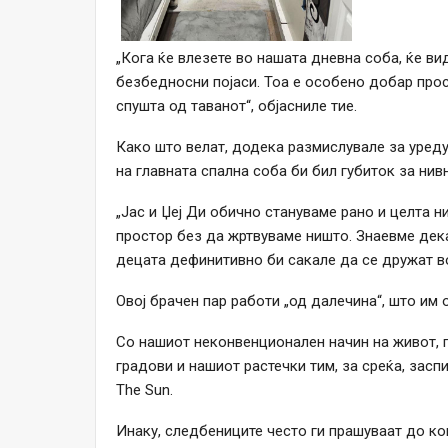
„Кога ќе влезете во нашата дневна соба, ќе в
безбедносни појаси. Тоа е особено добар прос
спушта од таванот“, објасниле тие.
Како што велат, додека размислувале за уред
на главната спална соба би бил губиток за нив
„Јас и Џеј Ди обично стануваме рано и целта
простор без да жртвуваме ништо. Знаевме дека
децата дефинитивно би сакале да се дружат во
Овој брачен пар работи „од далечина“, што им
Со нашиот неконвенционален начин на живот, 
градови и нашиот растечки тим, за среќа, засп
The Sun.
Инаку, следбениците често ги прашуваат до ко