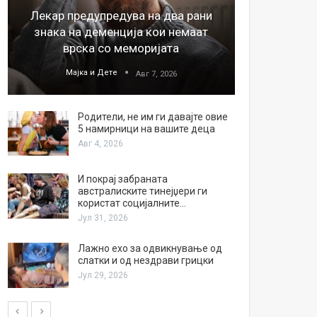
Лекар предупредува на два рани
26
знака на деменција кои немаат
благода
врска со меморијата
Мајка и Дете
М
Авг 7, 2026
Родители, не им ги давајте овие
5 намирници на вашите деца
Авг 4, 2026
И покрај забраната
австралиските тинејџери ги
користат социјалните…
Јул 31, 2026
Лажно ехо за одвикнување од
слатки и од нездрави грицки
Јул 29, 2026