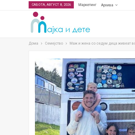
САБОТА, АВГУСТ 8, 2026
Маркетинг
Архива
Дома
Семејство
Маж и жена со седум деца живеат во 