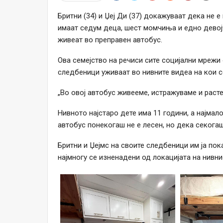
Бритни (34) и Џеј Ди (37) докажуваат дека не е 
имаат седум деца, шест момчиња и едно девојч
живеат во преправен автобус.
Ова семејство на речиси сите социјални мрежи 
следбеници уживаат во нивните видеа на кои с
„Во овој автобус живееме, истражуваме и расте
Нивното најстаро дете има 11 години, а најма
автобус понекогаш не е лесен, но дека секогаш
Бритни и Џејмс на своите следбеници им ја по
најмногу се изненадени од локацијата на нивни