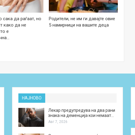
 сака да раѓаат, но
Родители, не им ги давајте овие
т како да не
5 намирници на вашите деца
то е
чна…
НАЈНОВО
Лекар предупредува на два рани
знака на деменција кои немаат…
Авг 7, 2026