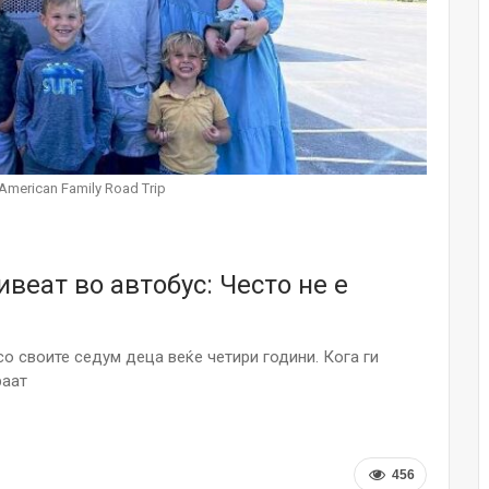
НОВОСТИ
Финците вложија милион евра во
кал, за посилен имунитет на децата
Мајка и Дете
Јул 24, 2026
Малолетниците ќе бидат офлајн
American Family Road Trip
до 15-тата година: Франција
воведе…
Јул 23, 2026
веат во автобус: Често не е
Нов тест од крвта би можел да го
открие ризикот од Алцхајмер
многу…
Јул 22, 2026
со своите седум деца веќе четири години. Кога ги
раат
Австралијка роди четири
идентични ќерки: Чудо што се
случува еднаш на…
Јул 21, 2026
456