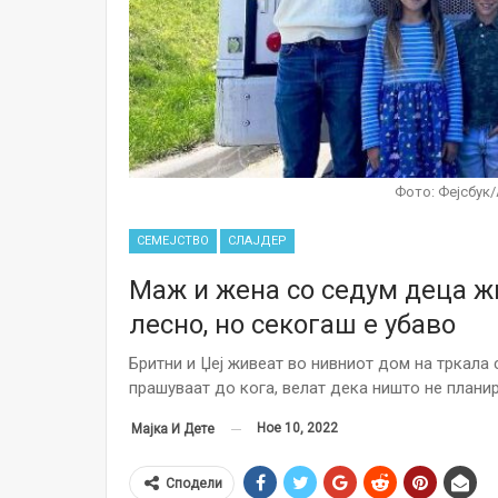
Фото: Фејсбук/
СЕМЕЈСТВО
СЛАЈДЕР
Маж и жена со седум деца жи
лесно, но секогаш е убаво
Бритни и Џеј живеат во нивниот дом на тркала 
прашуваат до кога, велат дека ништо не плани
Ное 10, 2022
Мајка И Дете
Сподели