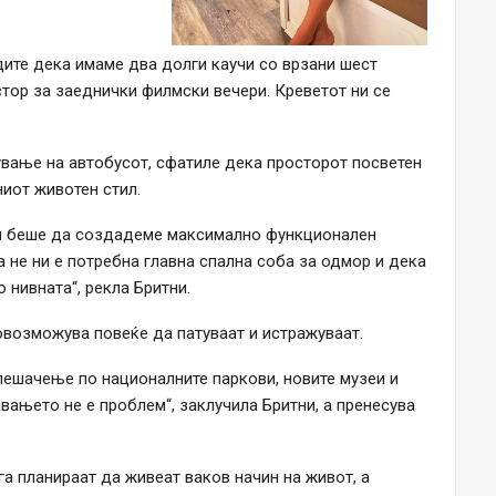
идите дека имаме два долги каучи со врзани шест
тор за заеднички филмски вечери. Креветот ни се
ување на автобусот, сфатиле дека просторот посветен
ниот животен стил.
 ни беше да создадеме максимално функционален
 не ни е потребна главна спална соба за одмор и дека
 нивната“, рекла Бритни.
 овозможува повеќе да патуваат и истражуваат.
пешачење по националните паркови, новите музеи и
ивањето не е проблем“, заклучила Бритни, а пренесува
га планираат да живеат ваков начин на живот, а