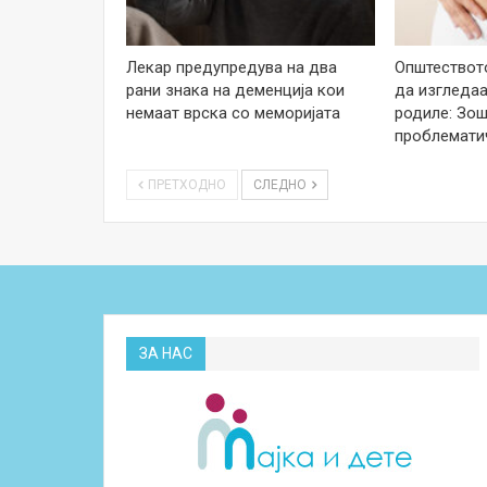
Лекар предупредува на два
Општеството
рани знака на деменција кои
да изгледаа
немаат врска со меморијата
родиле: Зош
проблемати
ПРЕТХОДНО
СЛЕДНО
ЗА НАС