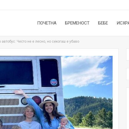
ПОЧЕТНА
БРЕМЕНОСТ
БЕБЕ
ИСХР
автобус: Често не е лесно, но секогаш е убаво