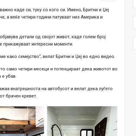
важно каде си, туку со кого си. Имено, Бритни и Џеј
е, а веќе четири години патуваат низ Америка и
објавува детали од својот живот, каде голем број
е прикажуваат интересни моменти.
ме како семејство“, велат Бритни и Џеј во едно видео.
лото само четири месеци и потенцираат дека животот во
 е убав.
кажаа внатрешноста на автобусот и велат дека луѓето
от брачен кревет.