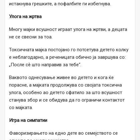
истакнува грешките, а пофалбите ги избегнува.
Улога на жртва
Многу мајки всушност играат улога на жртви, а децата
не се свесни за тоа.
Токсичната мајка постојано го потсетува детето колку
е неблагодарно, а реченицата обично ја завршува со:
„После сѐ што направив за тебе“.
Ваквото однесување живее во детето и кога ќе
порасне, а мајката продолжува со својата токсична
улога, особено ао детето сфатило за што всушност
станува збор и се обидува да го ограничи контактот
со мајката.
Игра на симпатии
Фаворизирањето на едно дете во семејството се