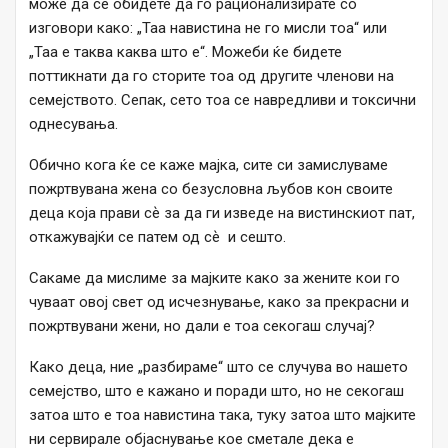
може да се обидете да го рационализирате со
изговори како: „Таа навистина не го мисли тоа“ или
„Таа е таква каква што е“. Можеби ќе бидете
поттикнати да го сторите тоа од другите членови на
семејството. Сепак, сето тоа се навредливи и токсични
однесувања.
Обично кога ќе се каже мајка, сите си замислуваме
пожртвувана жена со безусловна љубов кон своите
деца која прави сѐ за да ги изведе на вистинскиот пат,
откажувајќи се патем од сѐ и сешто.
Сакаме да мислиме за мајките како за жените кои го
чуваат овој свет од исчезнување, како за прекрасни и
пожртвувани жени, но дали е тоа секогаш случај?
Како деца, ние „разбираме“ што се случува во нашето
семејство, што е кажано и поради што, но не секогаш
затоа што е тоа навистина така, туку затоа што мајките
ни сервирале објаснување кое сметале дека е