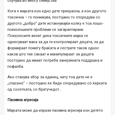
случува во многу семејства.
Кога е мајката кон едно дете прекрасна, а кон другото
токсична – го понижува, постојано го споредува со
другото „добро“ дете истакнувајќи колку е тоа лошо-
психолошките проблеми се загарантирани.
Психолозите велат дека токсичните мајки се
однесуваат вака за да ги контролираат децата, за да
формираат помеѓу браќата и сестрите таков однос
каков што тие сакаат и манипулираат за децата
постојано да имаат потреба занејзината поддршка и
пофалба.
Ако станува збор за единец, ниту тоа дете не е
„спасено“ – постојано ќе биде споредувано со ќерката
од сосетката, со братучедот…
Пасивна агресија
Мајката може да изрази пасивна агресија кон детето