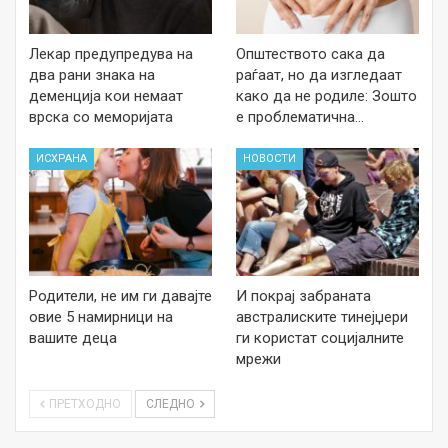
Лекар предупредува на
Општеството сака да
два рани знака на
раѓаат, но да изгледаат
деменција кои немаат
како да не родиле: Зошто
врска со меморијата
е проблематична…
ИСХРАНА
НОВОСТИ
Родители, не им ги давајте
И покрај забраната
овие 5 намирници на
австралиските тинејџери
вашите деца
ги користат социјалните
мрежи
ПРЕТХОДНО
СЛЕДНО