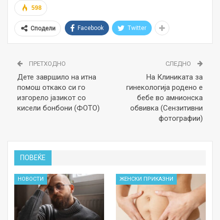
598
Facebook
Twitter
Сподели
ПРЕТХОДНО
СЛЕДНО
Дете завршило на итна
На Клиниката за
помош откако си го
гинекологија родено е
изгорело јазикот со
бебе во амнионска
кисели бонбони (ФОТО)
обвивка (Сензитивни
фотографии)
ПОВЕЌЕ
НОВОСТИ
ЖЕНСКИ ПРИКАЗНИ