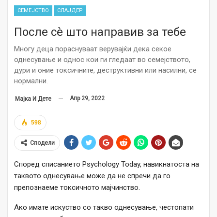
СЕМЕЈСТВО
СЛАЈДЕР
После сè што направив за тебе
Многу деца пораснуваат верувајќи дека секое
однесување и однос кои ги гледаат во семејството,
дури и оние токсичните, деструктивни или насилни, се
нормални.
Апр 29, 2022
Мајка И Дете
598
Сподели
Според списанието Psychology Today, навикнатоста на
таквото однесување може да не спречи да го
препознаеме токсичното мајчинство.
Ако имате искуство со такво однесување, честопати