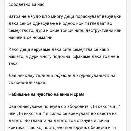
соодветно за нас.
Затоа не е чудо што многу деца пораснуваат верувајќи
дека секое однесување и однос кои ги гледаат во
семејството, дури и оние токсичните, деструктивни или
насилни, се нормални.
Како деца веруваме дека сите семејства се како
нашето, а дури многу подоцна сфаќаме дека тоа не е
така.
Еве неколку типични обрасци во однесувањето на
токсичните мајки:
Набивање на чувство на вина и срам
Ова однесување почнува со зборовите: „Ти секогаш …“
или „Ти никогаш…“ и силно се врежуваат во свеста на
детето. Во главата на детето тоа станува и лична
критика, глас кој постојано повторува, обвинува и ги