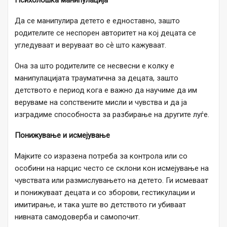
Да се манипулира детето е едноставно, зашто
родителите се неспорен авторитет на кој децата се
угледуваат и веруваат во сѐ што кажуваат.
Она за што родителите се несвесни е колку е
манипулацијата трауматична за децата, зашто
детството е период кога е важно да научиме да им
веруваме на сопствените мисли и чувства и да ја
изградиме способноста за разбирање на другите луѓе.
Понижување и исмејување
Мајките со изразена потреба за контрола или со
особини на нарцис често се склони кон исмејување на
чувствата или размислувањето на детето. Ги исмеваат
и понижуваат децата и со зборови, гестикулации и
имитирање, и така уште во детството ги убиваат
нивната самодоверба и самопочит.