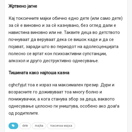
Жртвено јагне
Кај токсичните мајки обично едно дете (или само дете)
за сѐ е виновно и за сѐ казнувано, без оглед дали е
навистина виновно или не. Таквите деца во детството
почнуваат да веруваат дека се вишок каде и да се
појават, заради што во периодот на адолесценцијата
полесно се вртат кон психоактивни супстанции,
алкохол и друго деструктивно однесување.
Тишината како најлоша казна
cghcfyjut тоа е израз на максимален презир. Дури и
возрасните го доживуваат тоа многу болно и
понижувачки, а кога станува збор за деца, ваквото
однесување целосно ги уништува, особено ако доаѓа
од родителите.
dete
majka
токсична мајка