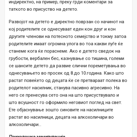
индиректно, на пример, преку грди коментари за
таткото во присуство на детето.
Развојот на детето е директно поврзан со начинот на
кој родителите се однесуваат еден кон друг и кон
другите членови на потесното семејство и токму затоа
родителите имаат огромна улога во тоа какви луѓе ќе
станеме кога ќе пораснеме. Ако е детето сведок на
грубости, вербален бес, казнување со тишина, големи
се шансите детето да развие слични пореметувања во
однесувањето во просек од 8.до 10.година. Како што
растат повеќето од децата ќе се претвараат полека во
родителот насилник, станува пасивно агресивно. На
него се пренесува сето она на што присуствувало и
што всушност го оформило неговиот поглед на свет.
Ете објаснување зошто синовите на насилниците
растат во насилници, децата на алкохоличари во
алкохоличари…
Психолошка манипулација