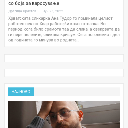
со боја за варосување
Драгица Христова
Јун 26, 2022
Хрватската сликарка Ана Тудор го поминала целиот
работен век во Хвар работејќи како готвачка. Во
период кога било срамота таа да слика, а свекрвата да
ги пере пелените, сликала кришум. Сега поголемиот дел
од годината го минува во родната…
НАЈНОВО