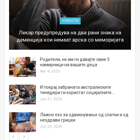
НОВОСТИ
Лекар предупредува на два рани знака на
деменција кои немаат врска со меморијата
а
Родители, не им ги давајте овие 5
намирници на вашите деца
Авг 4, 2026
И покрај забраната австралиските
тинејџери ги користат социјалните…
Јул 31, 2026
Лажно ехо за одвикнување од слатки и од
нездрави грицки
Јул 29, 2026