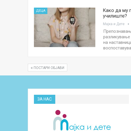
Како да му 
ДЕЦА
училиште?
Мајка и Дете
Препознавање
разликување 
на наставниц
воспоставува
ПОСТАРИ ОБЈАВИ
ЗА НАС