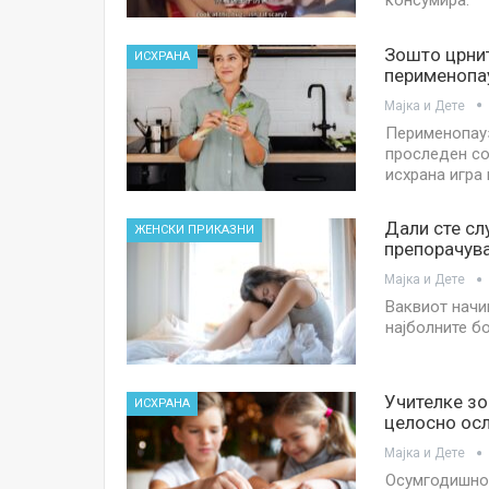
консумира.
Зошто црни
ИСХРАНА
перименопа
Мајка и Дете
Перименопауз
проследен со
исхрана игра
Дали сте сл
ЖЕНСКИ ПРИКАЗНИ
препорачува
Мајка и Дете
Ваквиот начи
најболните б
Учителке з
ИСХРАНА
целосно ос
Мајка и Дете
Осумгодишно 