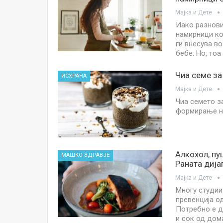
Мајка и Дете
Иако разнови
намирници ко
ги внесува в
бебе. Но, тоа
Чиа семе за
ИСХРАНА
Мајка и Дете
Чиа семето з
формирање на
Алкохол, пу
МАШКО ЗДРАВЈЕ
Раната дија
Мајка и Дете
Многу студии
превенција о
Потребно е да
и сок од дом