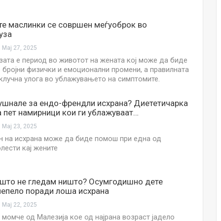
Малолетниците ќе бидат офлајн до
15-тата година: Франција воведе
те маслинки се совршен меѓуоброк во
забрана за…
уза
Мај 27, 2025
Мајка и Дете
Јул 23, 2026
ата е период во животот на жената кој може да биде
 бројни физички и емоционални промени, а правилната
 клучна улога во ублажувањето на симптомите.
Нов тест од крвта би можел да го
открие ризикот од Алцхајмер
многу…
ушнале за ендо-френдли исхрана? Диететичарка
Јул 22, 2026
 пет намирници кои ги ублажуваат…
Мај 23, 2025
Австралијка роди четири
идентични ќерки: Чудо што се
н на исхрана може да биде помош при една од
случува еднаш на…
олести кај жените
Јул 21, 2026
И многу среќа не е на арно! Жена
ошто не гледам ништо? Осумгодишно дете
завршила на Итна помош по
лепело поради лоша исхрана
свадбата на…
Мај 22, 2025
Јул 20, 2026
момче од Малезија кое од најрана возраст јадело