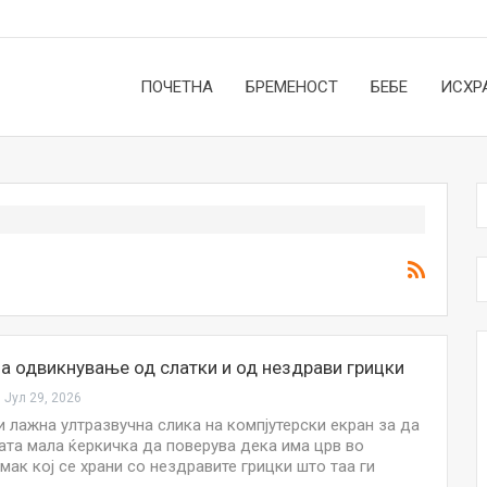
ПОЧЕТНА
БРЕМЕНОСТ
БЕБЕ
ИСХР
а одвикнување од слатки и од нездрави грицки
Јул 29, 2026
и лажна ултразвучна слика на компјутерски екран за да
јата мала ќеркичка да поверува дека има црв во
мак кој се храни со нездравите грицки што таа ги
НОВОСТИ