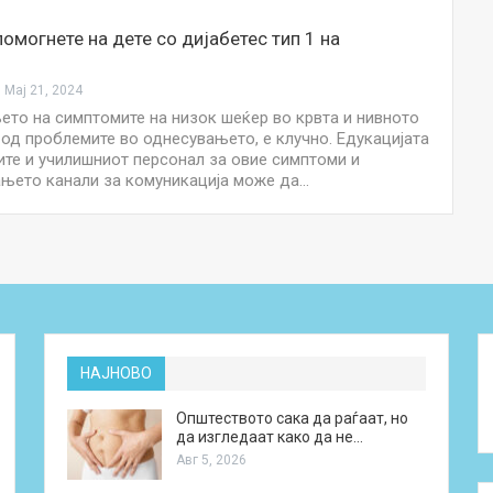
помогнете на дете со дијабетес тип 1 на
Мај 21, 2024
то на симптомите на низок шеќер во крвта и нивното
од проблемите во однесувањето, е клучно. Едукацијата
ите и училишниот персонал за овие симптоми и
њето канали за комуникација може да…
НАЈНОВО
Општеството сака да раѓаат, но
да изгледаат како да не…
Авг 5, 2026