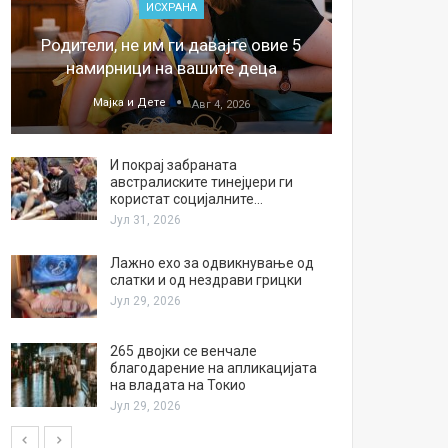
ИСХРАНА
„Џонс
Родители, не им ги давајте овие 5
обесштет
намирници на вашите деца
тв
Мајка и Дете
М
Авг 4, 2026
И покрај забраната
австралиските тинејџери ги
користат социјалните…
Јул 31, 2026
Лажно ехо за одвикнување од
слатки и од нездрави грицки
Јул 29, 2026
265 двојки се венчале
благодарение на апликацијата
на владата на Токио
Јул 29, 2026