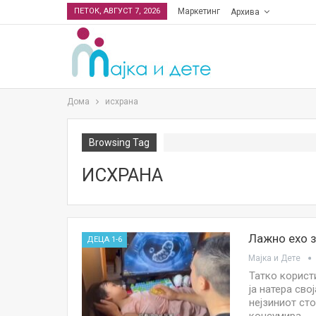
ПЕТОК, АВГУСТ 7, 2026
Маркетинг
Архива
Дома
исхрана
Browsing Tag
ИСХРАНА
Лажно ехо з
ДЕЦА 1-6
Мајка и Дете
Татко корист
ја натера сво
нејзиниот сто