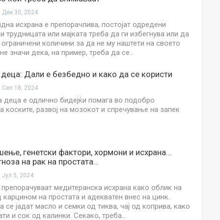
Дек 30, 2024
дна исхрана е препорачлива, постојат одредени
и трудницата или мајката треба да ги избегнува или да
о ограничени количини за да не му наштети на своето
 не значи дека, на пример, треба да се…
 деца: Дали е безбедно и како да се користи
Сеп 18, 2024
а деца е одличнo бидејќи помага во подобро
 коските, развој на мозокот и спречување на запек
шење, генетски фактори, хормони и исхрана…
гноза на рак на простата…
Јул 5, 2024
 препорачуваат медитеранска исхрана како облик на
д карцином на простата и адекватен внес на цинк.
 се јадат масло и семки од тиква, чај од коприва, како
ати и сок од калинки. Секако, треба…