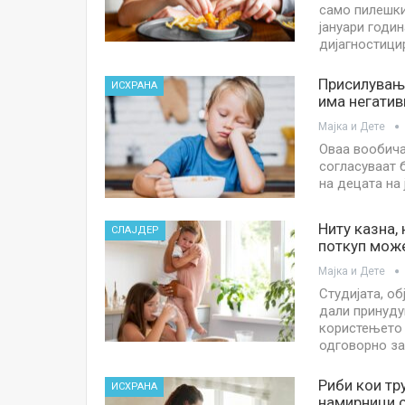
само пилешки
јануари годи
дијагностици
Присилување
ИСХРАНА
има негати
Мајка и Дете
Оваа вообича
согласуваат 
на децата на
Ниту казна,
СЛАЈДЕР
поткуп мож
Мајка и Дете
Студијата, об
дали принуду
користењето 
одговорно з
Риби кои тр
ИСХРАНА
намирници с