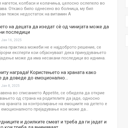
 нагетси, колбаси и колачиња, целосно ослепело во
нава. Откако било однесено во болница, му бил
ран тежок недостаток на витамин А
то на децата да изедат сѐ од чинијата може да
вни последици
Јан 16, 2025
ена практика можеби не е најдоброто решение, се
бројни експерти кои објаснуваат дека принудувањето
 јадење може да има несакани последици во иднина.
 ниту награда! Користењето на храната како
е да доведе до емоционално…
Јан 8, 2025
јавена во списанието Appetite, се обидела да открие
вањето од страна на родителите да јаде, односно
на храната за контролирање на емоциите на детето е
а емоционалното прејадување кое може да…
удниците и доилките смеат и треба да ги јадат и
о кои треба да внимаваат