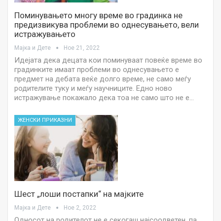
Поминувањето многу време во градинка не
предизвикува проблеми во однесувањето, вели
истражувањето
Мајка и Дете
Ное 21, 2022
Идејата дека децата кои поминуваат повеќе време во
градинките имаат проблеми во однесувањето е
предмет на дебата веќе долго време, не само меѓу
родителите туку и меѓу научниците. Едно ново
истражување покажало дека тоа не само што не е…
ЖЕНСКИ ПРИКАЗНИ
Шест „лоши постапки“ на мајките
Мајка и Дете
Ное 2, 2022
Односот на родителот не е секогаш најсоодветен, па