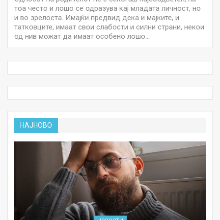
тоа често и лошо се одразува кај младата личност, но
и во зрелоста. Имајќи предвид дека и мајките, и
татковците, имаат свои слабости и силни страни, некои
од нив можат да имаат особено лошо…
НАЈНОВО