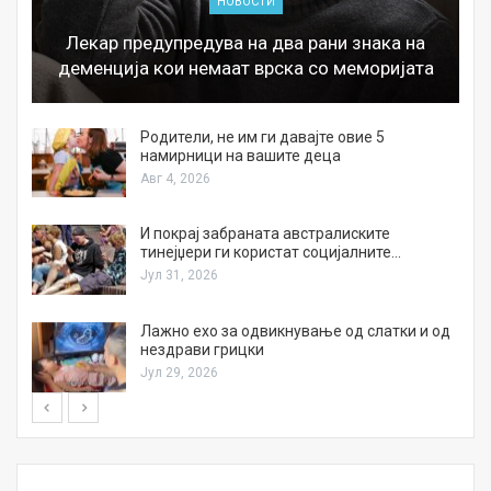
НОВОСТИ
Лекар предупредува на два рани знака на
деменција кои немаат врска со меморијата
а
Родители, не им ги давајте овие 5
намирници на вашите деца
Авг 4, 2026
И покрај забраната австралиските
тинејџери ги користат социјалните…
Јул 31, 2026
Лажно ехо за одвикнување од слатки и од
нездрави грицки
Јул 29, 2026