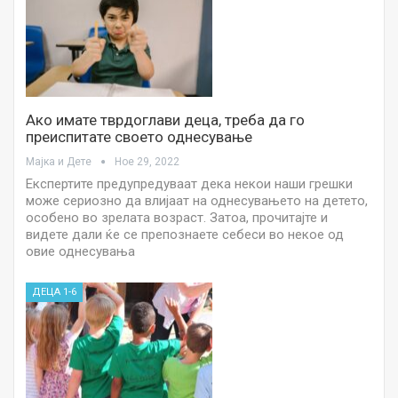
Ако имате тврдоглави деца, треба да го
преиспитате своето однесување
Мајка и Дете
Ное 29, 2022
Eкспертите предупредуваат дека некои наши грешки
може сериозно да влијаат на однесувањето на детето,
особено во зрелата возраст. Затоа, прочитајте и
видете дали ќе се препознаете себеси во некое од
овие однесувања
ДЕЦА 1-6