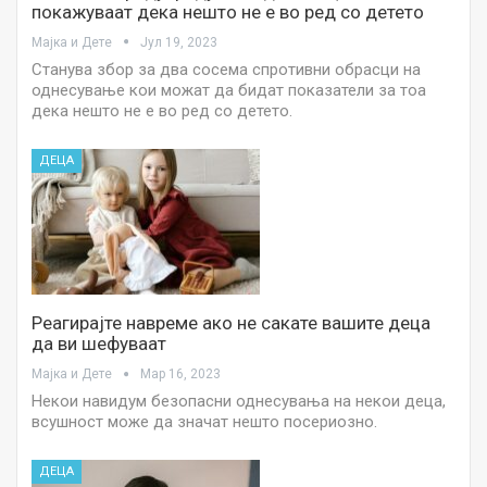
покажуваат дека нешто не е во ред со детето
Мајка и Дете
Јул 19, 2023
Станува збор за два сосема спротивни обрасци на
однесување кои можат да бидат показатели за тоа
дека нешто не е во ред со детето.
ДЕЦА
Реагирајте навреме ако не сакате вашите деца
да ви шефуваат
Мајка и Дете
Мар 16, 2023
Некои навидум безопасни однесувања на некои деца,
всушност може да значат нешто посериозно.
ДЕЦА