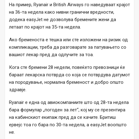
На пример, Ryanair и British Airways го наведуваат крајот
на 36-та недела како нивни гранични вредности,
додека easyJet не дозволува бремените жени да
летаат по крајот на 35-та недела.
Ако бременоста е тешка или сте изложени на ризик од
компликации, треба да разговарате за патувањето со
вашиот лекар пред да одлучите за тоа.
Кога сте бремени 28 недели, повеќето превозници ќе
бараат лекарска потврда со која се потврдува датумот
на породување, нормална бременост и добро општо
здравје.
Ryanair е една од авиокомпаниите што од 28-та недела
бара формулар „погоден за лет“, кој му се презентира
на кабинскиот екипаж пред да се качите. Бритиш
ервејс тоа го бара по 30-та недела, а easyJet воопшто
не.