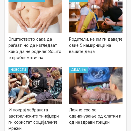
Општеството сака да
Родители, не им ги давајте
раѓаат, но да изгледаат
овие 5 намирници на
како да не родиле: Зошто
вашите деца
е проблематична…
НОВОСТИ
ДЕЦА 1-6
И покрај забраната
Лажно ехо за
австралиските тинејџери
одвикнување од слатки и
ги користат социјалните
од нездрави грицки
мрежи