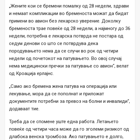
„Жените кои се бремени помалку од 28 недели, здрави
и немаат компликации во бременоста можат да бидат
примени во авион без лекарско уверение. Доколку
бременоста трае повеќе од 28 недели, a најмногу до 36
недели, потребна е лекарска потврда не постара од
седум денови со што се потврдува дека
породувањето нема да се случи во рок од четири
недели од почетокот на патувањето. Во овој случај
нема медицински пречки за патување со авион“, велат
од Кроација ерлајнс.
„Само ако бремена жена патува на операција или
лекување, мора да се пополнат и приложат
документите потребни за превоз на болни и инвалиди“,
додаваат тие.
Треба да се спомене уште една работа. Летањето
повеќе од четири часа може да го зголеми ризикот од
длабока венска тромбоза. Ако патувањето е долго,