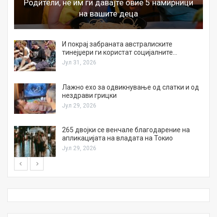
Родители, не им ги давајте овие 5 намирници
на вашите деца
И покрај забраната австралиските
тинејџери ги користат социјалните…
Јул 31, 2026
Лажно ехо за одвикнување од слатки и од
нездрави грицки
Јул 29, 2026
а
265 двојки се венчале благодарение на
апликацијата на владата на Токио
Јул 29, 2026