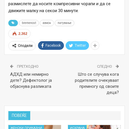
размислете да носите компресивни чорапи и да се
движите малку на секои 30 минути.
bremenost
авион
патување
2.362
Facebook
Twitter
Сподели
ПРЕТХОДНО
СЛЕДНО
АДХД или немирно
Што се случува кога
дете? Дефектолог ја
родителите очекуваат
објаснува разликата
премногу од своите
деца?
ПОВЕЌЕ
ЖЕНСКИ ПРИКАЗНИ
ИСХРАНА