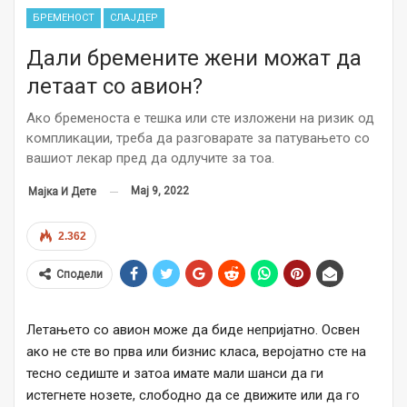
БРЕМЕНОСТ
СЛАЈДЕР
Дали бремените жени можат да
летаат со авион?
Ако бременоста е тешка или сте изложени на ризик од
компликации, треба да разговарате за патувањето со
вашиот лекар пред да одлучите за тоа.
Мај 9, 2022
Мајка И Дете
2.362
Сподели
Лeтањето со авион може да биде непријатно. Освен
ако не сте во прва или бизнис класа, веројатно сте на
тесно седиште и затоа имате мали шанси да ги
истегнете нозете, слободно да се движите или да го