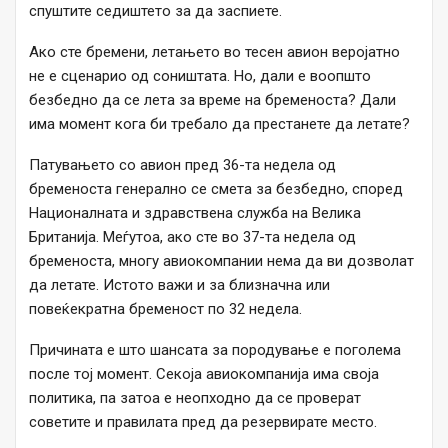
спуштите седиштето за да заспиете.
Ако сте бремени, летањето во тесен авион веројатно
не е сценарио од соништата. Но, дали е воопшто
безбедно да се лета за време на бременоста? Дали
има момент кога би требало да престанете да летате?
Патувањето со авион пред 36-та недела од
бременоста генерално се смета за безбедно, според
Националната и здравствена служба на Велика
Британија. Меѓутоа, ако сте во 37-та недела од
бременоста, многу авиокомпании нема да ви дозволат
да летате. Истото важи и за близначна или
повеќекратна бременост по 32 недела.
Причината е што шансата за породување е поголема
после тој момент. Секоја авиокомпанија има своја
политика, па затоа е неопходно да се проверат
советите и правилата пред да резервирате место.