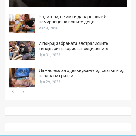
а
Родители, не им ги давајте овие 5
намирници на вашите деца
Авг 4, 2026
И покрај забраната австралиските
тинејџери ги користат социјалните…
Јул 31, 2026
Лажно ехо за одвикнување од слатки и од
нездрави грицки
Јул 29, 2026