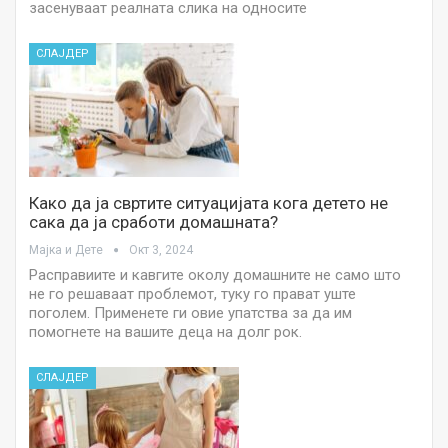
засенуваат реалната слика на односите
СЛАЈДЕР
Како да ја свртите ситуацијата кога детето не
сака да ја сработи домашната?
Мајка и Дете
Окт 3, 2024
Расправиите и кавгите околу домашните не само што
не го решаваат проблемот, туку го прават уште
поголем. Применете ги овие упатства за да им
помогнете на вашите деца на долг рок.
СЛАЈДЕР