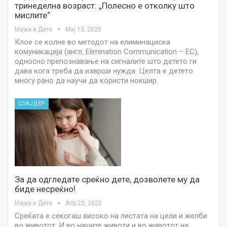
тринеделна возраст: „Полесно е отколку што
мислите“
Мајка и Дете
Мај 13, 2025
Клое се колне во методот на елиминациска
комуникација (англ. Elimination Communication – EC),
односно препознавање на сигналите што детето ги
дава кога треба да изврши нужда. Целта е детето
многу рано да научи да користи нокшир.
СЛАЈДЕР
За да одгледате среќно дете, дозволете му да
биде несреќно!
Мајка и Дете
Апр 22, 2025
Среќата е секогаш високо на листата на цели и желби
во животот. И во нашите животи и во животот на