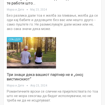
те работи што…
Мајка и Дете
Мај 23, 2024
Без разлика дали тоа е желба за пливање, желба да се
оди кај бабите и дедовците без вас или нешто друго -
само пуштете го. Не размислувајте дали може или не,
ако сака значи дека може.
СЛАЈДЕР
Три знаци дека вашиот партнер не е „оној
вистинскиот“
Мајка и Дете
Апр 23, 2024
Романтичните врски се слични на пријателствата по тоа
што не мора секогаш да бидат исполнувачки, но не
треба ни да не исцрпуваат.