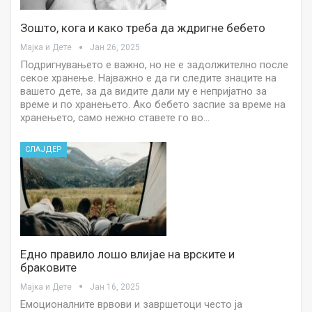
Зошто, кога и како треба да ждригне бебето
Мајка и Дете
Јан 26, 2025
Подригнувањето е важно, но не е задолжително после
секое хранење. Најважно е да ги следите знаците на
вашето дете, за да видите дали му е непријатно за
време и по хранењето. Ако бебето заспие за време на
хранењето, само нежно ставете го во…
СЛАЈДЕР
Едно правило лошо влијае на врските и
браковите
Мајка и Дете
Јан 16, 2025
Емоционалните врвови и завршетоци често ја