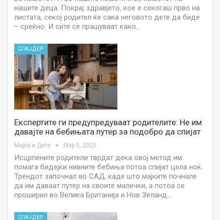
нашите деца. Покрај здравјето, кое е секогаш прво на
листата, секој родител ќе сака неговото дете да биде
– среќно. И сите се прашуваат како…
СЛАЈДЕР
Експертите ги предупредуваат родителите: Не им
давајте на бебињата путер за подобро да спијат
Мајка и Дете
Мар 5, 2025
Исцрпените родители тврдат дека овој метод им
помага бидејќи нивните бебиња потоа спијат цела ноќ.
Трендот започнал во САД, каде што мајките почнале
да им даваат путер на своите малечки, а потоа се
проширил во Велика Британија и Нов Зеланд.…
СЛАЈДЕР