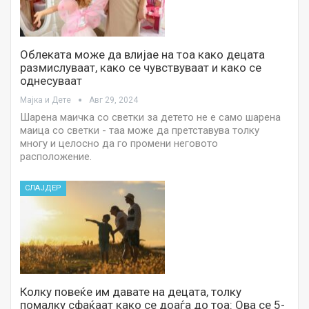
Облеката може да влијае на тоа како децата
размислуваат, како се чувствуваат и како се
однесуваат
Мајка и Дете
Авг 29, 2024
Шарена маичка со светки за детето не е само шарена
маица со светки - таа може да претставува толку
многу и целосно да го промени неговото
расположение.
СЛАЈДЕР
Колку повеќе им давате на децата, толку
помалку сфаќаат како се доаѓа до тоа: Ова се 5-