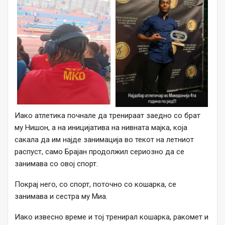
Иако атлетика почнале да тренираат заедно со брат
му Нишон, а на иницијатива на нивната мајка, која
сакала да им најде занимација во текот на летниот
распуст, само Брајан продолжил сериозно да се
занимава со овој спорт.
Покрај него, со спорт, поточно со кошарка, се
занимава и сестра му Миа.
Иако извесно време и тој тренирал кошарка, ракомет и