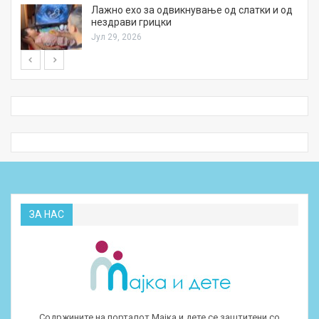
Лажно ехо за одвикнување од слатки и од
нездрави грицки
Јул 29, 2026
ЗА НАС
Содржините на порталот Мајка и дете се заштитени со