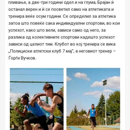
пливање, а две-три години одел и на глума, Брајан ѝ
останал верен и ѝ се посветил само на атлетиката и
тренира веќе осум години. Се определил за атлетика
затоа што повеќе сака индивидуални спортови, во кои
успехот, како што вели, зависи само од него, за
разлика од колективните спортови кадешто успехот
зависи од целиот тим. Клубот во кој тренира се вика
„Полициски атлетски клуб 7 мај“, а неговиот тренер –
Ѓорѓи Вучков.