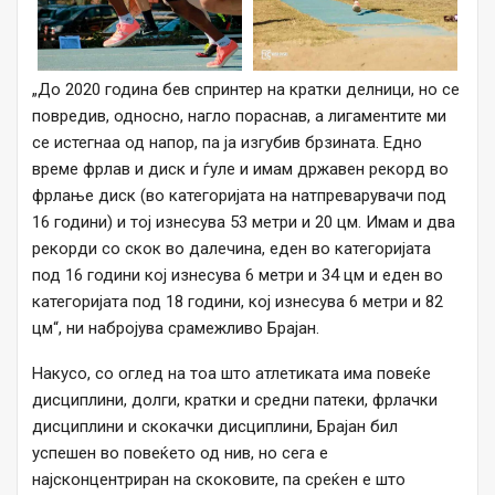
„До 2020 година бев спринтер на кратки делници, но се
повредив, односно, нагло пораснав, а лигаментите ми
се истегнаа од напор, па ја изгубив брзината. Едно
време фрлав и диск и ѓуле и имам државен рекорд во
фрлање диск (во категоријата на натпреварувачи под
16 години) и тој изнесува 53 метри и 20 цм. Имам и два
рекорди со скок во далечина, еден во категоријата
под 16 години кој изнесува 6 метри и 34 цм и еден во
категоријата под 18 години, кој изнесува 6 метри и 82
цм“, ни набројува срамежливо Брајан.
Накусо, со оглед на тоа што атлетиката има повеќе
дисциплини, долги, кратки и средни патеки, фрлачки
дисциплини и скокачки дисциплини, Брајан бил
успешен во повеќето од нив, но сега е
најсконцентриран на скоковите, па среќен е што