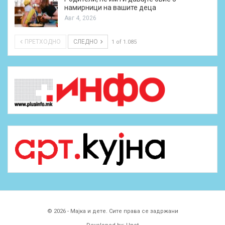
намирници на вашите деца
Авг 4, 2026
ПРЕТХОДНО
СЛЕДНО
1 of 1.085
© 2026 - Мајка и дете. Сите права се задржани