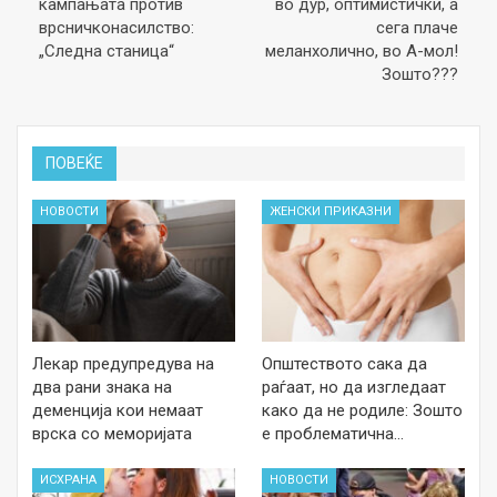
кампањата против
во дур, оптимистички, а
врсничконасилство:
сега плаче
„Следна станица“
меланхолично, во А-мол!
Зошто???
ПОВЕЌЕ
НОВОСТИ
ЖЕНСКИ ПРИКАЗНИ
Лекар предупредува на
Општеството сака да
два рани знака на
раѓаат, но да изгледаат
деменција кои немаат
како да не родиле: Зошто
врска со меморијата
е проблематична…
ИСХРАНА
НОВОСТИ