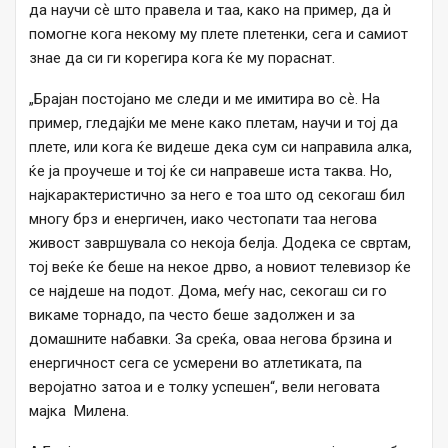
да научи сѐ што правела и таа, како на пример, да ѝ
помогне кога некому му плете плетенки, сега и самиот
знае да си ги корегира кога ќе му пораснат.
„Брајан постојано ме следи и ме имитира во сѐ. На
пример, гледајќи ме мене како плетам, научи и тој да
плете, или кога ќе видеше дека сум си направила алка,
ќе ја проучеше и тој ќе си направеше иста таква. Но,
најкарактеристично за него е тоа што од секогаш бил
многу брз и енергичен, иако честопати таа негова
живост завршувала со некоја белја. Додека се свртам,
тој веќе ќе беше на некое дрво, а новиот телевизор ќе
се најдеше на подот. Дома, меѓу нас, секогаш си го
викаме торнадо, па често беше задолжен и за
домашните набавки. За среќа, оваа негова брзина и
енергичност сега се усмерени во атлетиката, па
веројатно затоа и е толку успешен“, вели неговата
мајка Милена.