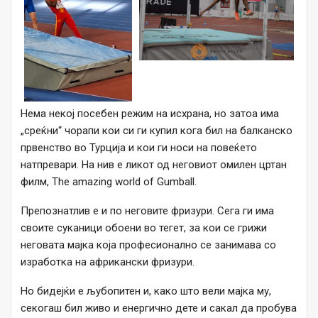
Нема некој посебен режим на исхрана, но затоа има
„среќни“ чорапи кои си ги купил кога бил на балканско
првенство во Турција и кои ги носи на повеќето
натпревари. На нив е ликот од неговиот омилен цртан
филм, The amazing world of Gumball.
Препознатлив е и по неговите фризури. Сега ги има
своите суканици обоени во тегет, за кои се грижи
неговата мајка која професионално се занимава со
изработка на африкански фризури.
Но бидејќи е љубопитен и, како што вели мајка му,
секогаш бил живо и енергично дете и сакал да пробува