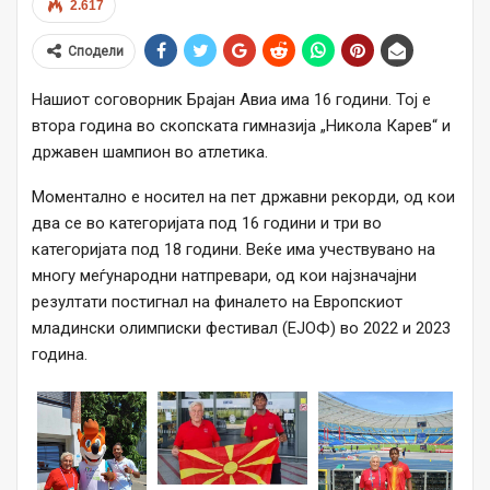
2.617
Сподели
Нашиот соговорник Брајан Авиа има 16 години. Тој е
втора година во скопската гимназија „Никола Карев“ и
државен шампион во атлетика.
Моментално е носител на пет државни рекорди, од кои
два се во категоријата под 16 години и три во
категоријата под 18 години. Веќе има учествувано на
многу меѓународни натпревари, од кои најзначајни
резултати постигнал на финалето на Европскиот
младински олимписки фестивал (ЕЈОФ) во 2022 и 2023
година.