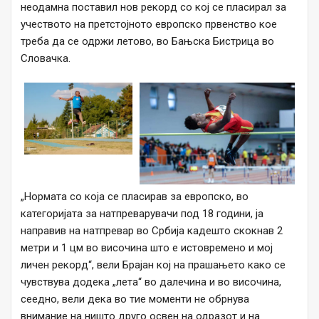
неодамна поставил нов рекорд со кој се пласирал за
учеството на претстојното европско првенство кое
треба да се одржи летово, во Бањска Бистрица во
Словачка.
„Нормата со која се пласирав за европско, во
категоријата за натпреварувачи под 18 години, ја
направив на натпревар во Србија кадешто скокнав 2
метри и 1 цм во височина што е истовремено и мој
личен рекорд“, вели Брајан кој на прашањето како се
чувствува додека „лета“ во далечина и во височина,
сеедно, вели дека во тие моменти не обрнува
внимание на ништо друго освен на одразот и на