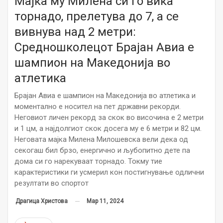
Мајка му Милена си го вика
торнадо, прелетува до 7, а се
вивнува над 2 метри:
Средношколецот Брајан Авиа е
шампион на Македонија во
атлетика
Брајан Авиа е шампион на Македонија во атлетика и
моментално е носител на пет државни рекорди.
Неговиот личен рекорд за скок во височина е 2 метри
и 1 цм, а најдолгиот скок досега му е 6 метри и 82 цм.
Неговата мајка Милена Милошевска вели дека од
секогаш бил брзо, енергично и љубопитно дете па
дома си го нарекуваат торнадо. Токму тие
карактеристики ги усмерил кон постигнување одлични
резултати во спортот
Мар 11, 2024
Драгица Христова