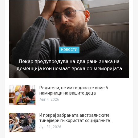
НОВОСТИ
Лекар предупредува на два рани знака на
деменција кои немаат врска со меморијата
а
Родители, не им ги давајте овие 5
намирници на вашите деца
Авг 4, 2026
И покрај забраната австралиските
тинејџери ги користат социјалните…
Јул 31, 2026