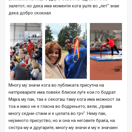
залетот, но дека има моменти кога уште во „лет“ знае
дека добро скокнал.
Многу му значи кога во публиката присутна на
натпреварите има повеќе блиски луѓе кои го бодрат.
Мајка му пак, таа е секогаш таму кога има можност за
тоа и иако не е гласна во бодрењето, вели, „прави
многу седни-стани и е целата во грч“. Нему пак,
нејзиното присуство, но и она на неговите браќа, на
сестра му и другарите, многу му значи и му е значаен