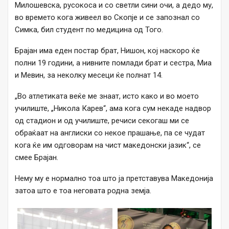
Милошевска, русокоса и со светли сини очи, а дедо му,
во времето кога живеел во Скопје и се запознал со
Симка, бил студент по медицина од Того.
Брајан има еден постар брат, Нишон, кој наскоро ќе
полни 19 години, а нивните помлади брат и сестра, Миа
и Мевин, за неколку месеци ќе полнат 14.
„Во атлетиката веќе ме знаат, исто како и во моето
училиште, „Никола Карев“, ама кога сум некаде надвор
од стадион и од училиште, речиси секогаш ми се
обраќаат на англиски со некое прашање, па се чудат
кога ќе им одговорам на чист македонски јазик“, се
смее Брајан.
Нему му е нормално тоа што ја претставува Македонија
затоа што е тоа неговата родна земја.