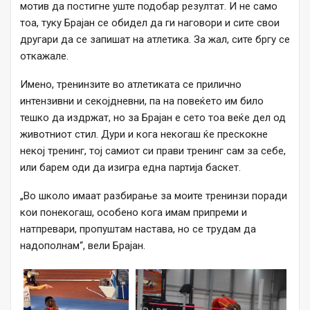
мотив да постигне уште подобар резултат. И не само
тоа, туку Брајан се обидел да ги наговори и сите свои
другари да се запишат на атлетика. За жал, сите бргу се
откажале.
Имено, тренинзите во атлетиката се прилично
интензивни и секојдневни, па на повеќето им било
тешко да издржат, но за Брајан е сето тоа веќе дел од
животниот стил. Дури и кога некогаш ќе прескокне
некој тренинг, тој самиот си прави тренинг сам за себе,
или барем оди да изигра една партија баскет.
„Во школо имаат разбирање за моите тренинзи поради
кои понекогаш, особено кога имам припреми и
натпревари, пропуштам настава, но се трудам да
надополнам“, вели Брајан.