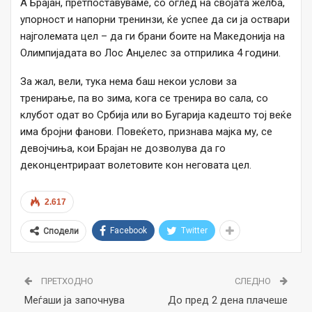
А Брајан, претпоставуваме, со оглед на својата желба,
упорност и напорни тренинзи, ќе успее да си ја оствари
најголемата цел – да ги брани боите на Македонија на
Олимпијадата во Лос Анџелес за отприлика 4 години.
За жал, вели, тука нема баш некои услови за
тренирање, па во зима, кога се тренира во сала, со
клубот одат во Србија или во Бугарија кадешто тој веќе
има бројни фанови. Повеќето, признава мајка му, се
девојчиња, кои Брајан не дозволува да го
деконцентрираат волетовите кон неговата цел.
2.617
Facebook
Twitter
Сподели
ПРЕТХОДНО
СЛЕДНО
Меѓаши ја започнува
До пред 2 дена плачеше