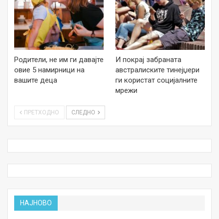
Родители, не им ги давајте
И покрај забраната
овие 5 намирници на
австралиските тинејџери
вашите деца
ги користат социјалните
мрежи
ПРЕТХОДНО
СЛЕДНО
НАЈНОВО